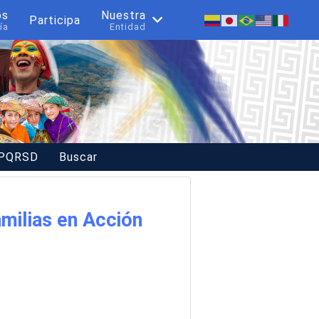
os
Nuestra
Participa
ía
Entidad
 PQRSD
Buscar
milias en Acción