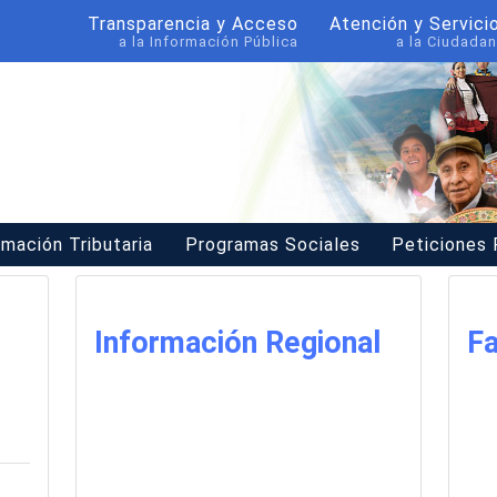
Transparencia y Acceso
Atención y Servici
a la Información Pública
a la Ciudadan
rmación Tributaria
Programas Sociales
Peticiones
Información Regional
Fa